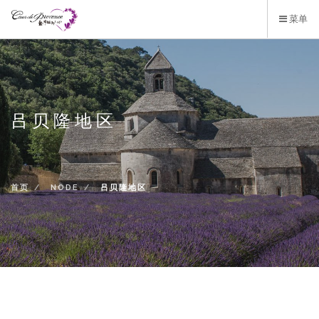
跳
菜单
转
到
主
要
内
容
吕贝隆地区
首页
NODE
吕贝隆地区