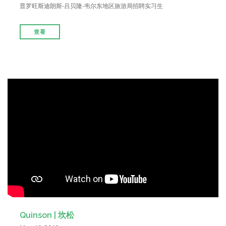
普罗旺斯迪朗斯-吕贝隆-韦尔东地区旅游局招聘实习生
查看
Quinson | 坎松